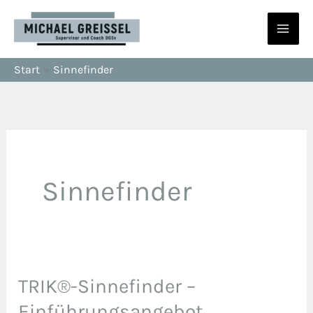
Zum
Inhalt
springen
Start
Sinnefinder
Sinnefinder
TRIK®-Sinnefinder –
TRIK®-
Sinnefinder
Einführungsangebot