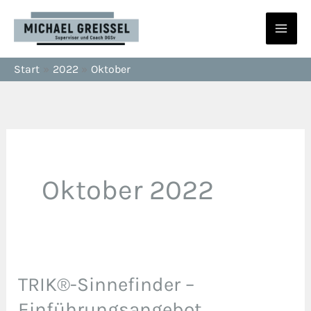
Zum
Inhalt
springen
Start
2022
Oktober
Oktober 2022
TRIK®-Sinnefinder –
TRIK®-
Sinnefinder
Einführungsangebot