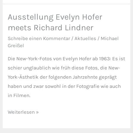
Ausstellung Evelyn Hofer
Ausstellung
Evelyn
meets Richard Lindner
Hofer
Schreibe einen Kommentar
/
Aktuelles
/
Michael
meets
Greißel
Richard
Die New-York-Fotos von Evelyn Hofer ab 1963: Es ist
Lindner
schier unglaublich wie früh diese Fotos, die New-
York-Ästhetik der folgenden Jahrzehnte geprägt
haben und zwar sowohl in der Fotografie wie auch
in Filmen.
Weiterlesen »