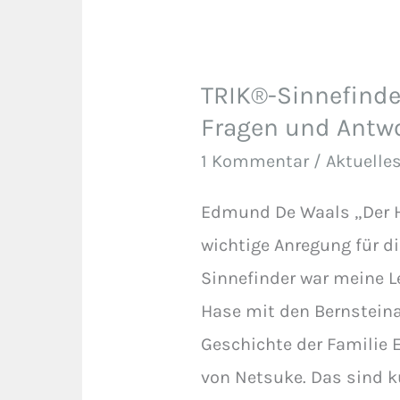
TRIK®-Sinnefinder
TRIK®-
Fragen und Antwo
Sinnefinder
–
1 Kommentar
/
Aktuelle
Mit
Edmund De Waals „Der H
allen
wichtige Anregung für d
Sinnen
Sinnefinder war meine 
Fragen
Hase mit den Bernsteina
und
Geschichte der Familie
Antworten
von Netsuke. Das sind k
finden