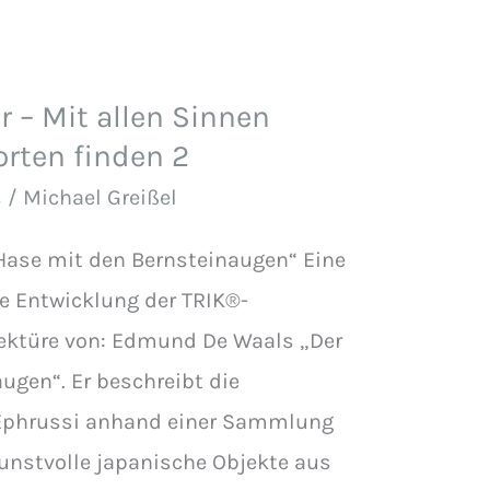
 – Mit allen Sinnen
rten finden 2
s
/
Michael Greißel
ase mit den Bernsteinaugen“ Eine
ie Entwicklung der TRIK®-
Lektüre von: Edmund De Waals „Der
ugen“. Er beschreibt die
 Ephrussi anhand einer Sammlung
unstvolle japanische Objekte aus