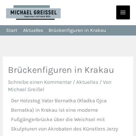
Zum
Inhalt
springen
Start
Aktuelles
Brückenfiguren in Krakau
Brückenfiguren in Krakau
Schreibe einen Kommentar
/
Aktuelles
/ Von
Michael Greißel
Der Holzsteg Vater Bernatka (Kładka Ojca
Bernatka) in Krakau ist eine moderne
Fußgängerbrücke über die Weichsel mit
Skulpturen von Akrobaten des Künstlers Jerzy