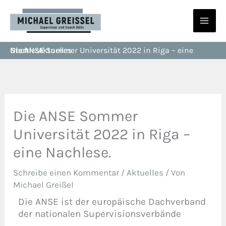
Zum
Inhalt
springen
Start
Die ANSE Sommer Universität 2022 in Riga – eine Nachlese.
Aktuelles
Die ANSE Sommer
Universität 2022 in Riga –
eine Nachlese.
Schreibe einen Kommentar
/
Aktuelles
/ Von
Michael Greißel
Die ANSE ist der europäische Dachverband
der nationalen Supervisionsverbände