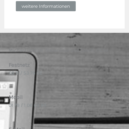
weitere Informationen
Michael Greißel, Supervisor und Coach, DGSv
Festnetz
09 11 / 53 76 02
Mobil
01 79 / 1 06 63 93