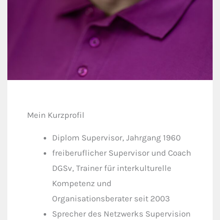
Mein Kurzprofil
Diplom Supervisor, Jahrgang 1960
freiberuflicher Supervisor und Coach
DGSv, Trainer für interkulturelle
Kompetenz und
Organisationsberater seit 2003
Sprecher des Netzwerks Supervision