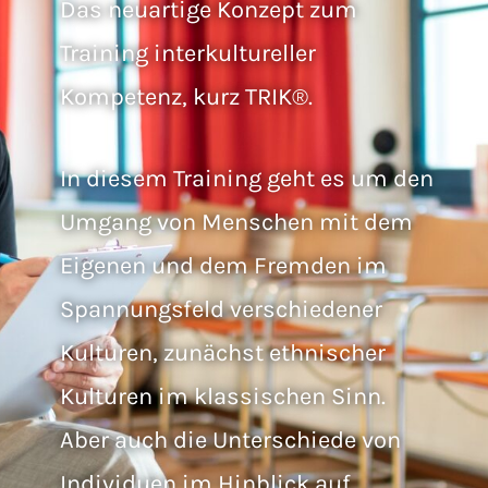
Das neuartige Konzept zum
Training interkultureller
Kompetenz, kurz TRIK®.
In diesem Training geht es um den
Umgang von Menschen mit dem
Eigenen und dem Fremden im
Spannungsfeld verschiedener
Kulturen, zunächst ethnischer
Kulturen im klassischen Sinn.
Aber auch die Unterschiede von
Individuen im Hinblick auf