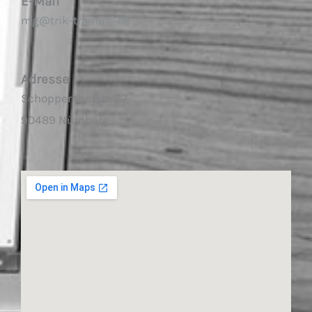
E-Mail
mg@trik-training.de
Adresse
Schoppershofstr. 67
90489 Nürnberg